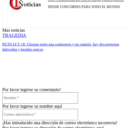
https://cableinformacion.com.ar/category/interes-general/
DESDE CONCORDIA PARA TODO EL MUNDO
Mas noticias
TRAGEDIA
RUTA 14 Y 18: Choque entre una camioneta y un camión, hay dos personas
fallecidas y heridos graves
Por favor ingrese su comentario!
Nombre:*
Por favor ingrese su nombre aquí
Correo
electrónico:*
¡Has introducido una dirección de correo electrónico incorrecta!
Por favor ingrese su dirección de correo electrónico aquí