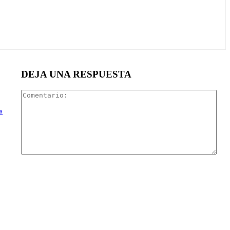
DEJA UNA RESPUESTA
Com
a