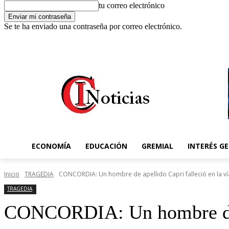
tu correo electrónico
Se te ha enviado una contraseña por correo electrónico.
C
7 agosto 2026, 10:43 am
Registrarse / Unirse
7.1
Concordia
ECONOMÍA
EDUCACIÓN
GREMIAL
INTERÉS G
Inicio
TRAGEDIA
CONCORDIA: Un hombre de apellido Capri falleció en la ví
TRAGEDIA
CONCORDIA: Un hombre de ap