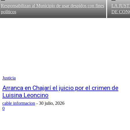
Responsabilizan al Municipio de usar despidos con fines
LA JUS
políticos
DE CON
Justicia
Arranca en Chajarí el juicio por el crimen de
Luisina Leoncino
cable informacion
-
30 julio, 2026
0