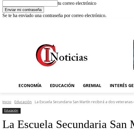
tu correo electrónico
Se te ha enviado una contraseña por correo electrónico.
C
7 agosto 2026, 1:12 pm
Registrarse / Unirse
11.6
Concordia
ECONOMÍA
EDUCACIÓN
GREMIAL
INTERÉS G
Inicio
Educación
La Escuela Secundaria San Martín recibirá a dos veteranas d
Educación
La Escuela Secundaria San M