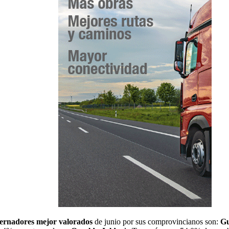
bernadores mejor valorados
de junio por sus comprovincianos son:
Gu