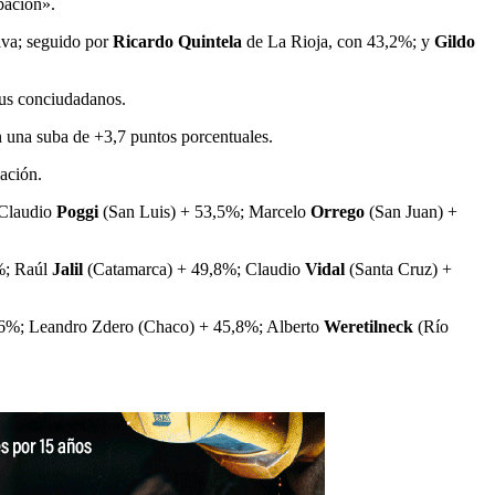
bación».
iva; seguido por
Ricardo Quintela
de La Rioja, con 43,2%; y
Gildo
sus conciudadanos.
 una suba de +3,7 puntos porcentuales.
ación.
 Claudio
Poggi
(San Luis) + 53,5%; Marcelo
Orrego
(San Juan) +
%; Raúl
Jalil
(Catamarca) + 49,8%; Claudio
Vidal
(Santa Cruz) +
; Leandro Zdero (Chaco) + 45,8%; Alberto
Weretilneck
(Río