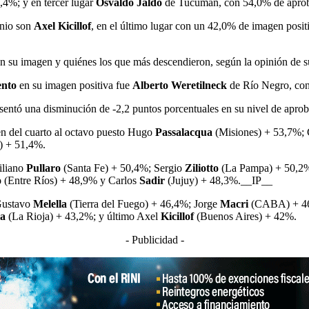
4%; y en tercer lugar
Osvaldo Jaldo
de Tucumán, con 54,0% de apro
nio son
Axel Kicillof
, en el último lugar con un 42,0% de imagen posit
en su imagen y quiénes los que más descendieron, según la opinión de 
ento
en su imagen positiva fue
Alberto Weretilneck
de Río Negro, con
sentó una disminución de -2,2 puntos porcentuales en su nivel de aprob
uen del cuarto al octavo puesto Hugo
Passalacqua
(Misiones) + 53,7%;
) + 51,4%.
iliano
Pullaro
(Santa Fe) + 50,4%; Sergio
Ziliotto
(La Pampa) + 50,2
o
(Entre Ríos) + 48,9% y Carlos
Sadir
(Jujuy) + 48,3%.__IP__
Gustavo
Melella
(Tierra del Fuego) + 46,4%; Jorge
Macri
(CABA) + 46%
la
(La Rioja) + 43,2%; y último Axel
Kicillof
(Buenos Aires) + 42%.
- Publicidad -