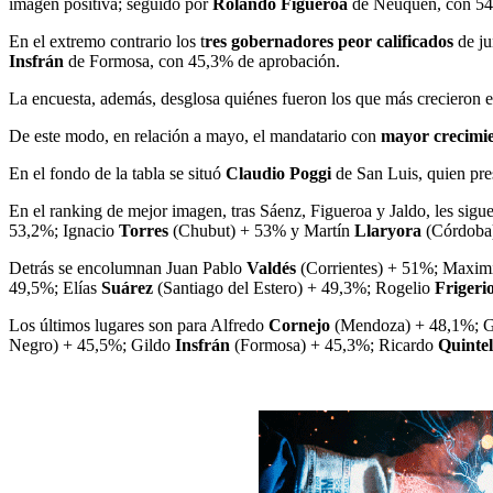
imagen positiva; seguido por
Rolando Figueroa
de Neuquén, con 54,
En el extremo contrario los t
res gobernadores peor calificados
de ju
Insfrán
de Formosa, con 45,3% de aprobación.
La encuesta, además, desglosa quiénes fueron los que más crecieron 
De este modo, en relación a mayo, el mandatario con
mayor crecimi
En el fondo de la tabla se situó
Claudio Poggi
de San Luis, quien pre
En el ranking de mejor imagen, tras Sáenz, Figueroa y Jaldo, les sig
53,2%; Ignacio
Torres
(Chubut) + 53% y Martín
Llaryora
(Córdoba
Detrás se encolumnan Juan Pablo
Valdés
(Corrientes) + 51%; Maxim
49,5%; Elías
Suárez
(Santiago del Estero) + 49,3%; Rogelio
Frigeri
Los últimos lugares son para Alfredo
Cornejo
(Mendoza) + 48,1%; 
Negro) + 45,5%; Gildo
Insfrán
(Formosa) + 45,3%; Ricardo
Quinte