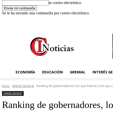
tu correo electrónico
Se te ha enviado una contraseña por correo electrónico.
C
6 agosto 2026, 8:15 pm
Registrarse / Unirse
12.1
Concordia
ECONOMÍA
EDUCACIÓN
GREMIAL
INTERÉS G
Inicio
Interés General
Ranking de gobernadores, los que lideran y los que 
Interés General
Ranking de gobernadores, lo