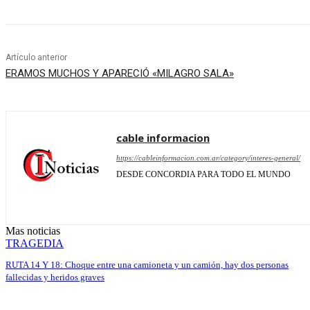
Artículo anterior
ERAMOS MUCHOS Y APARECIÓ «MILAGRO SALA»
cable informacion
https://cableinformacion.com.ar/category/interes-general/
DESDE CONCORDIA PARA TODO EL MUNDO
Mas noticias
TRAGEDIA
RUTA 14 Y 18: Choque entre una camioneta y un camión, hay dos personas
fallecidas y heridos graves