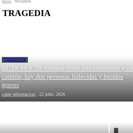
Inicio
TRAGEDIA
TRAGEDIA
TRAGEDIA
RUTA 14 Y 18: Choque entre una camioneta y u
camión, hay dos personas fallecidas y heridos
graves
cable informacion
-
22 julio, 2026