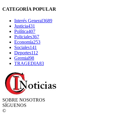
CATEGORÍA POPULAR
Interés General
3689
Justicia
431
Política
407
Policiales
367
Economía
253
Sociales
141
Deportes
112
Gremial
98
TRAGEDIA
83
SOBRE NOSOTROS
SÍGUENOS
©