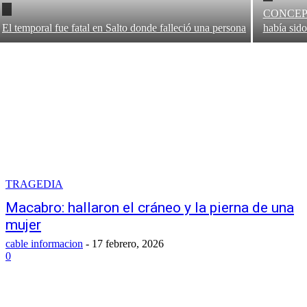
CONCEPCI
El temporal fue fatal en Salto donde falleció una persona
había sid
TRAGEDIA
Macabro: hallaron el cráneo y la pierna de una
mujer
cable informacion
-
17 febrero, 2026
0